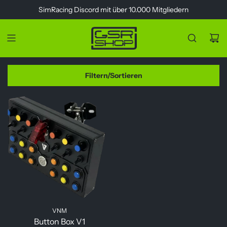
Z
SimRacing
Discord
mit über 10.000 Mitgliedern
u
m
I
n
h
a
Filtern/Sortieren
l
t
s
p
r
i
n
g
e
n
VNM
Button Box V1