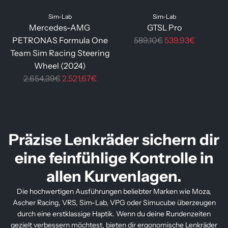
Sim-Lab
Sim-Lab
Mercedes-AMG
GTSL Pro
R
PETRONAS Formula One
589,10€
539,93€
e
Team Sim Racing Steering
g
Wheel (2024)
R
u
2.654,39€
2.521,67€
e
l
g
ä
u
r
l
e
Präzise Lenkräder sichern dir
ä
r
eine feinfühlige Kontrolle in
r
P
e
r
allen Kurvenlagen.
r
e
Die hochwertigen Ausführungen beliebter Marken wie Moza,
P
i
Ascher Racing, VRS, Sim-Lab, VPG oder Simucube überzeugen
r
s
durch eine erstklassige Haptik. Wenn du deine Rundenzeiten
e
gezielt verbessern möchtest, bieten dir ergonomische Lenkräder