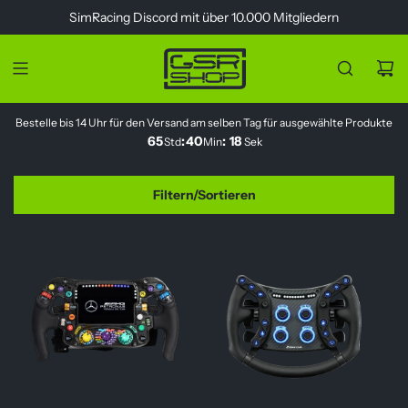
Z
SimRacing
Discord
mit über 10.000 Mitgliedern
u
m
I
n
h
Bestelle bis 14 Uhr für den Versand am selben Tag für ausgewählte Produkte
a
65
:
40
:
18
Std
Min
Sek
l
t
s
Filtern/Sortieren
p
r
i
n
g
e
n