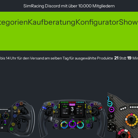
SimRacing
Discord
mit über 10.000 Mitgliedern
tegorien
Kaufberatung
Konfigurator
Show
21
:
19
 bis 14 Uhr für den Versand am selben Tag für ausgewählte Produkte
Std
Mi