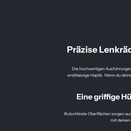
e
g
u
l
ä
r
Präzise Lenkräde
e
r
P
Die hochwertigen Ausführungen
r
erstklassige Haptik. Wenn du dein
e
i
s
Eine griffige 
Rutschfeste Oberflächen sorgen auc
mit deinen 