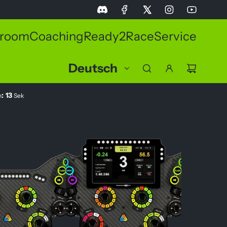
room
Coaching
Ready2Race
Service
Deutsch
:
13
n
Sek