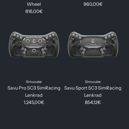
Wheel
960,00€
816,00€
Simucube
Simucube
Savu Pro SC3 SimRacing
Savu Sport SC3 SimRacing
Lenkrad
Lenkrad
1.245,00€
854,12€