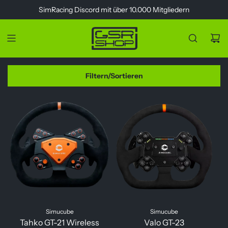
Z
SimRacing
Discord
mit über 10.000 Mitgliedern
u
m
I
n
h
a
Filtern/Sortieren
l
t
s
p
r
i
n
g
e
n
Simucube
Simucube
Tahko GT-21 Wireless
Valo GT-23