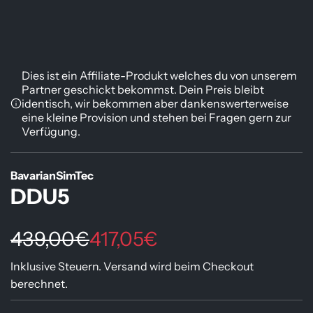
Dies ist ein Affiliate-Produkt welches du von unserem
Partner geschickt bekommst. Dein Preis bleibt
identisch, wir bekommen aber dankenswerterweise
eine kleine Provision und stehen bei Fragen gern zur
Verfügung.
BavarianSimTec
DDU5
S
R
439,00€
417,05€
o
e
Inklusive Steuern.
Versand
wird beim Checkout
berechnet.
n
g