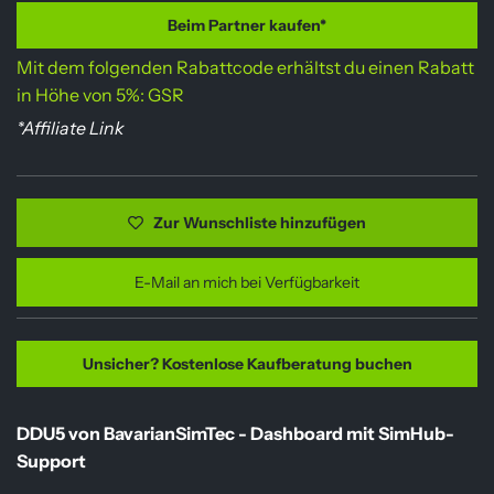
d
u
Beim Partner kaufen*
Mit dem folgenden Rabattcode erhältst du einen Rabatt
e
l
in Höhe von 5%: GSR
r
ä
*Affiliate Link
p
r
r
e
Zur Wunschliste hinzufügen
e
r
E-Mail an mich bei Verfügbarkeit
i
P
s
r
Unsicher? Kostenlose Kaufberatung buchen
e
DDU5 von BavarianSimTec - Dashboard mit SimHub-
i
Support