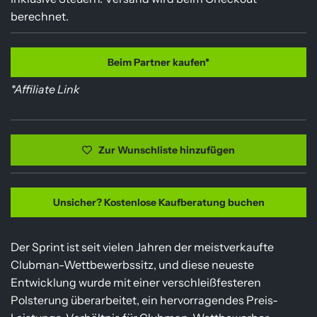
e
berechnet.
g
u
Beim Partner kaufen*
*Affiliate Link
l
ä
Zur Wunschliste hinzufügen
r
e
Unsicher? Kostenlose Kaufberatung buchen
r
P
Der Sprint ist seit vielen Jahren der meistverkaufte
Clubman-Wettbewerbssitz, und diese neueste
r
Entwicklung wurde mit einer verschleißfesteren
Polsterung überarbeitet, ein hervorragendes Preis-
e