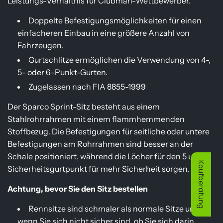
Leistungs-Verhältnis für Clubman-Wettbewerber.
i
Doppelte Befestigungsmöglichkeiten für einen
einfacheren Einbau in eine größere Anzahl von
s
Fahrzeugen.
Gurtschlitze ermöglichen die Verwendung von 4-,
5- oder 6-Punkt-Gurten.
Zugelassen nach FIA 8855-1999
Der Sparco Sprint-Sitz besteht aus einem
Stahlrohrrahmen mit einem flammhemmenden
Stoffbezug.
Die Befestigungen für seitliche oder untere
Befestigungen am Rohrrahmen sind besser an der
Schale positioniert, während die Löcher für den 5 und 6
Kaufberatung
Sicherheitsgurtpunkt für mehr Sicherheit sorgen.
Achtung, bevor Sie den Sitz bestellen
Rennsitze sind schmaler als normale Sitze und
wenn Sie sich nicht sicher sind, ob Sie sich darin