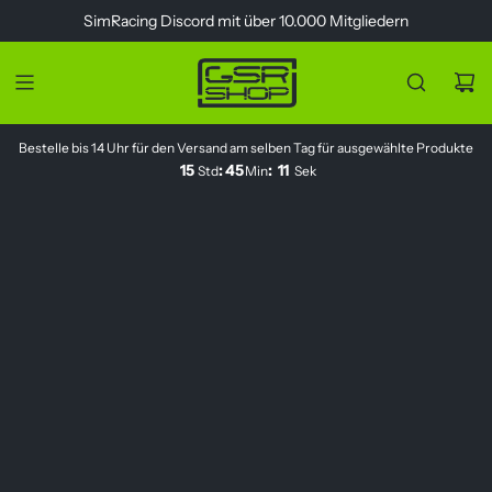
Z
SimRacing
Discord
mit über 10.000 Mitgliedern
u
m
I
n
h
Bestelle bis 14 Uhr für den Versand am selben Tag für ausgewählte Produkte
a
15
:
45
:
11
Std
Min
Sek
l
t
s
p
r
i
n
g
e
n