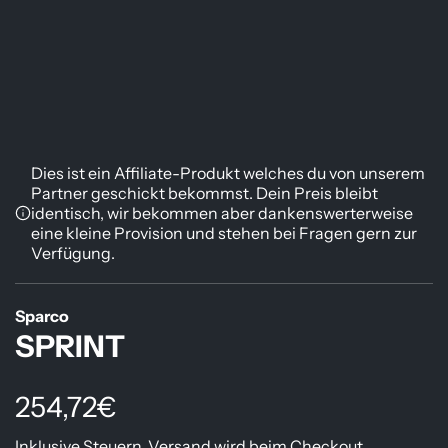
Dies ist ein Affiliate-Produkt welches du von unserem
Partner geschickt bekommst. Dein Preis bleibt
identisch, wir bekommen aber dankenswerterweise
eine kleine Provision und stehen bei Fragen gern zur
Verfügung.
Sparco
SPRINT
R
254,72€
Inklusive Steuern.
Versand
wird beim Checkout