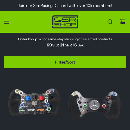
S
Join our
SimRacing Discord
with over 10k members!
k
i
p
t
o
Order by 2 p.m. for same-day shipping on selected products
c
69
:
21
:
15
Std
Min
Sek
o
n
t
Filter/Sort
e
n
t