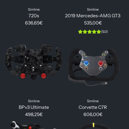
Simline
Simline
720s
2019 Mercedes-AMG GT3
636,65€
535,00€
(5.0)
Simline
Simline
BPv3 Ultimate
Corvette C7R
498,25€
606,00€