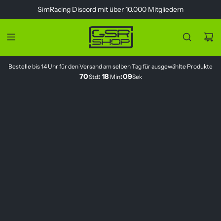
Z
SimRacing
Discord
mit über 10.000 Mitgliedern
u
m
I
n
h
Bestelle bis 14 Uhr für den Versand am selben Tag für ausgewählte Produkte
a
70
:
18
:
08
Std
Min
Sek
l
t
s
p
r
i
n
g
e
n