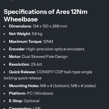
Specifications of Ares 12Nm
Wheelbase
Dimensions
: 134 x 150 x 269 mm
Net Weight
: 5.6 kg
Maximum Torque
: 12NM
Encoder
: High-precision optical encoders
Motor
: Dual Skewed Pole Design
Resolution
: 23-bit
Quick Release
: CONSPIT CDP ball-type single
locking quick release
Mounting Holes
: M6 x 4 (bottom), M8 x 4 (sides)
Platform
: PC (Windows)
E-Stop
: Optional
Connection
: USB