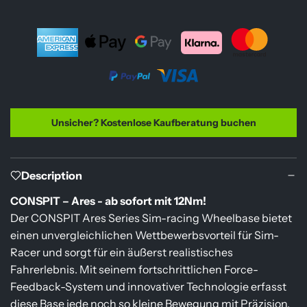
e
r
n
e
.
.
i
.
s
Unsicher? Kostenlose Kaufberatung buchen
Description
CONSPIT – Ares - ab sofort mit 12Nm!
Der CONSPIT Ares Series Sim-racing Wheelbase bietet
einen unvergleichlichen Wettbewerbsvorteil für Sim-
Racer und sorgt für ein äußerst realistisches
Fahrerlebnis. Mit seinem fortschrittlichen Force-
Feedback-System und innovativer Technologie erfasst
diese Base jede noch so kleine Bewegung mit Präzision.