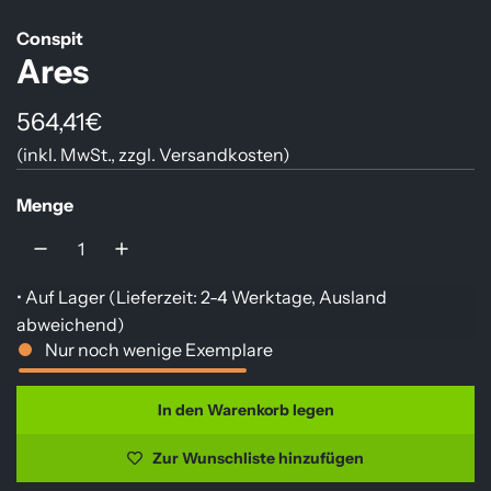
Conspit
Ares
R
564,41€
(inkl. MwSt., zzgl.
Versandkosten
)
e
g
Menge
u
l
• Auf Lager (
Lieferzeit: 2-4 Werktage, Ausland
ä
abweichend
)
r
Nur noch wenige Exemplare
e
In den Warenkorb legen
L
r
a
Zur Wunschliste hinzufügen
P
d