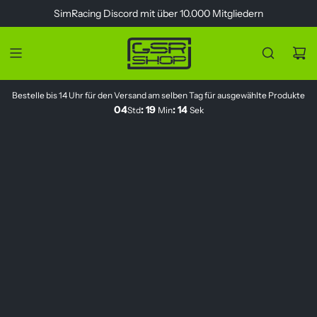
Z
SimRacing
Discord
mit über 10.000 Mitgliedern
u
m
I
n
h
Bestelle bis 14 Uhr für den Versand am selben Tag für ausgewählte Produkte
a
04
:
19
:
14
Std
Min
Sek
l
t
s
p
r
i
n
g
e
n