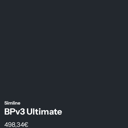
Simline
BPv3 Ultimate
R
498,34€