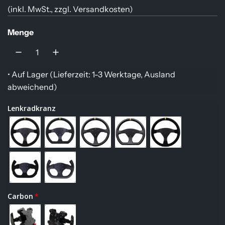
(inkl. MwSt., zzgl.
Versandkosten
)
e
g
Menge
u
l
• Auf Lager (
Lieferzeit: 1-3 Werktage, Ausland
ä
abweichend
)
r
Lenkradkranz
e
r
P
r
e
Carbon
i
s