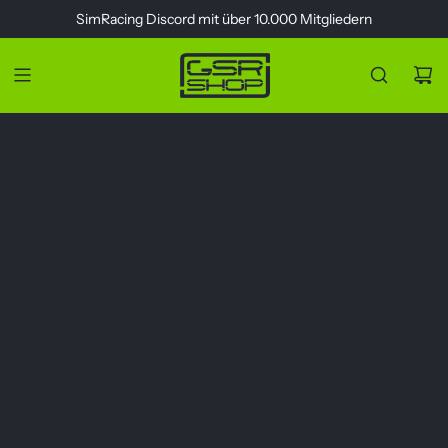
Z
SimRacing
Discord
mit über 10.000 Mitgliedern
u
m
I
n
h
a
l
t
s
p
r
i
n
g
e
n