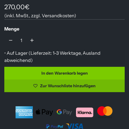
R
270,00€
(inkl. MwSt., zzgl.
Versandkosten
)
e
g
Menge
u
l
• Auf Lager (
Lieferzeit: 1-3 Werktage, Ausland
ä
abweichend
)
r
In den Warenkorb legen
L
e
a
Zur Wunschliste hinzufügen
r
d
e
P
n
r
.
.
e
.
i