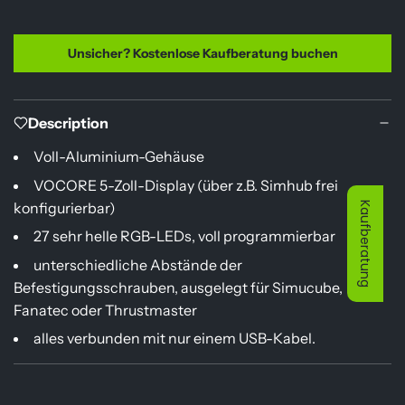
s
Unsicher? Kostenlose Kaufberatung buchen
Description
Voll-Aluminium-Gehäuse
VOCORE 5-Zoll-Display (über z.B. Simhub frei
konfigurierbar)
Kaufberatung
27 sehr helle RGB-LEDs, voll programmierbar
unterschiedliche Abstände der
Befestigungsschrauben, ausgelegt für Simucube,
Fanatec oder Thrustmaster
alles verbunden mit nur einem USB-Kabel.