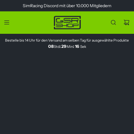
Z
SimRacing
Discord
mit über 10.000 Mitgliedern
u
m
I
n
h
Bestelle bis 14 Uhr für den Versand am selben Tag für ausgewählte Produkte
a
08
:
29
:
16
Std
Min
Sek
l
t
s
p
r
i
n
g
e
n