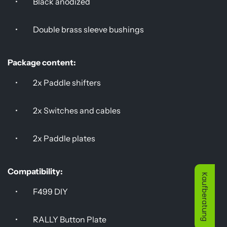
•
Black anodized
•
Double brass sleeve bushings
Package content:
•
2x Paddle shifters
•
2x Switches and cables
•
2x Paddle plates
Compatibility:
Kaufberatung
•
F499 DIY
•
RALLY Button Plate