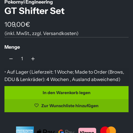
Pokornyi Engineering
GT Shifter Set
R
109,00€
(inkl. MwSt., zzgl.
Versandkosten
)
e
g
Menge
u
l
• Auf Lager (Lieferzeit: 1 Woche; Made to Order (Brows,
ä
DDU & Lenkräder): 4 Wochen ,
Ausland abweichend
)
r
In den Warenkorb legen
L
e
a
Zur Wunschliste hinzufügen
r
d
e
P
n
r
.