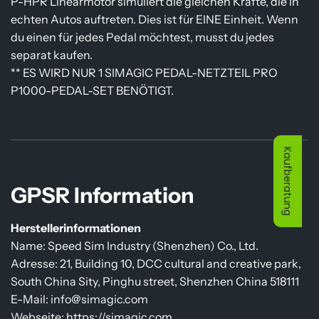
P-HPR Linearmotor simuliert die gleichen Kräfte, die in
echten Autos auftreten. Dies ist für EINE Einheit. Wenn
du einen für jedes Pedal möchtest, musst du jedes
separat kaufen.
** ES WIRD NUR 1 SIMAGIC PEDAL-NETZTEIL PRO
P1000-PEDAL-SET BENÖTIGT.
Kaufberatung
GPSR Information
Herstellerinformationen
Name: Speed Sim Industry (Shenzhen) Co., Ltd.
Adresse: 21, Building 10, DCC cultural and creative park,
South China Sity, Pinghu street, Shenzhen China 518111
E-Mail: info@simagic.com
Webseite: https://simagic.com