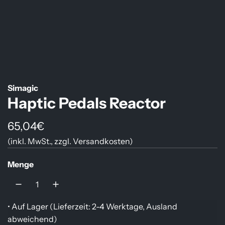
Simagic
Haptic Pedals Reactor
R
65,04€
(inkl. MwSt., zzgl.
Versandkosten
)
e
g
Menge
u
l
• Auf Lager (
Lieferzeit: 2-4 Werktage, Ausland
ä
abweichend
)