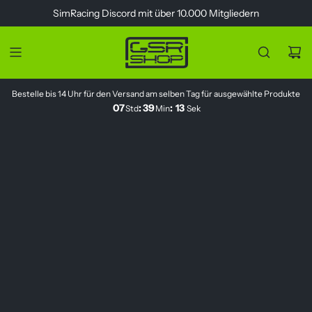
Z
SimRacing
Discord
mit über 10.000 Mitgliedern
u
m
I
n
h
Bestelle bis 14 Uhr für den Versand am selben Tag für ausgewählte Produkte
a
07
:
39
:
13
Std
Min
Sek
l
t
s
p
r
i
n
g
e
n