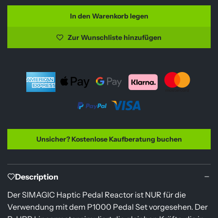
r
In den Warenkorb legen
L
e
a
Zur Wunschliste hinzufügen
r
d
e
P
n
r
.
.
e
.
i
s
Unsicher? Kostenlose Kaufberatung buchen
Description
Der SIMAGIC Haptic Pedal Reactor ist NUR für die
Verwendung mit dem P1000 Pedal Set vorgesehen. Der