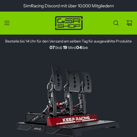
Z
SimRacing
Discord
mit über 10.000 Mitgliedern
u
m
I
n
h
Bestelle bis 14 Uhr für den Versand am selben Tag für ausgewählte Produkte
a
07
:
19
:
04
Std
Min
Sek
l
t
s
p
r
i
n
g
e
n