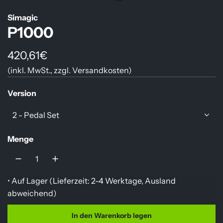
Simagic
P1000
R
420,61€
(inkl. MwSt., zzgl.
Versandkosten
)
e
g
Version
u
2 - Pedal Set
l
Menge
ä
r
e
• Auf Lager (
Lieferzeit: 2-4 Werktage, Ausland
r
abweichend
)
P
In den Warenkorb legen
L