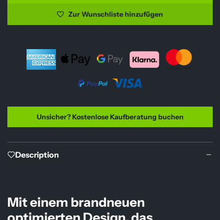
r
a
Zur Wunschliste hinzufügen
d
e
e
i
n
.
s
.
.
Unsicher? Kostenlose Kaufberatung buchen
Description
Mit einem brandneuen
optimierten Design, das