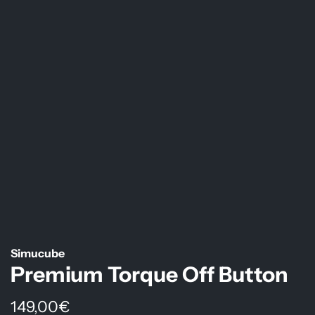
Simucube
Premium Torque Off Button
R
149,00€