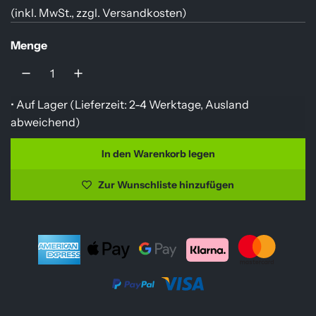
(inkl. MwSt., zzgl.
Versandkosten
)
e
g
Menge
u
l
• Auf Lager (
Lieferzeit: 2-4 Werktage, Ausland
ä
abweichend
)
r
In den Warenkorb legen
L
e
a
Zur Wunschliste hinzufügen
r
d
e
P
n
r
.
.
e
.
i
s