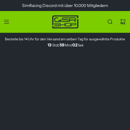
Z
SimRacing
Discord
mit über 10.000 Mitgliedern
u
m
I
n
h
Bestelle bis 14 Uhr für den Versand am selben Tag für ausgewählte Produkte
a
13
:
59
:
02
Std
Min
Sek
l
t
s
p
r
i
n
g
e
n