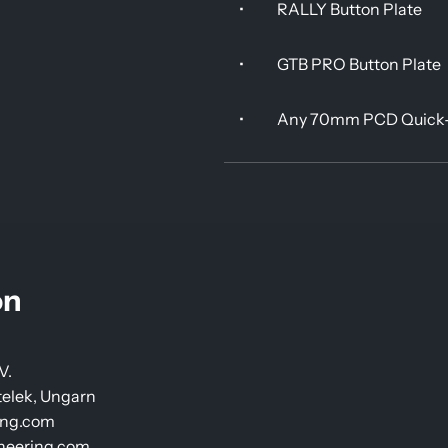
•
RALLY Button Plate
•
GTB PRO Button Plate
•
Any 70mm PCD Quick-
on
V.
stelek, Ungarn
ing.com
ineering.com