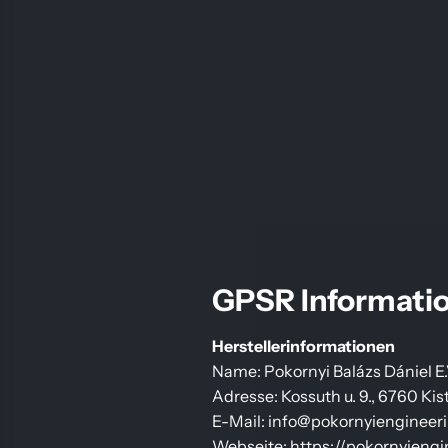
GPSR Informati
Herstellerinformationen
Name: Pokornyi Balázs Dániel E.
Adresse: Kossuth u. 9., 6760 Ki
E-Mail: info@pokornyiengineer
Webseite: https://pokornyieng