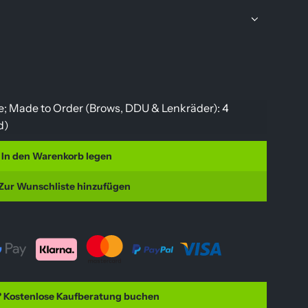
he; Made to Order (Brows, DDU & Lenkräder): 4
d
)
In den Warenkorb legen
L
a
Zur Wunschliste hinzufügen
d
e
n
.
.
.
 Kostenlose Kaufberatung buchen