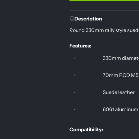
Description
Round 330mm rally style suede
Features:
•
330mm diamet
•
70mm PCD M5
•
Suede leather
•
6061 aluminum
Compatibility: