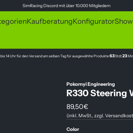
SimRacing
Discord
mit über 10.000 Mitgliedern
tegorien
Kaufberatung
Konfigurator
Show
63
:
23
 bis 14 Uhr für den Versand am selben Tag für ausgewählte Produkte
Std
Mi
Pokornyi Engineering
R330 Steering 
R
89,50€
(inkl. MwSt., zzgl.
Versandkos
e
g
Color