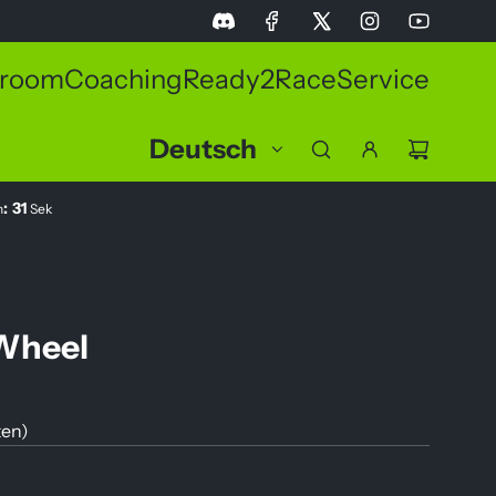
room
Coaching
Ready2Race
Service
Deutsch
:
30
n
Sek
Wheel
ten
)