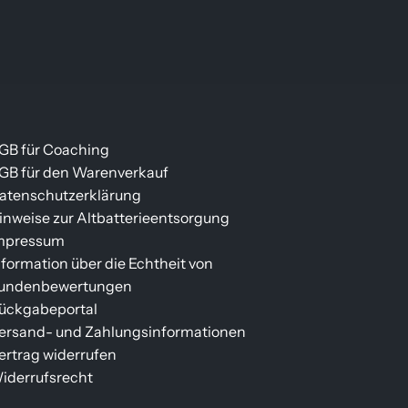
GB für Coaching
GB für den Warenverkauf
atenschutzerklärung
inweise zur Altbatterieentsorgung
mpressum
nformation über die Echtheit von
undenbewertungen
ückgabeportal
ersand- und Zahlungsinformationen
ertrag widerrufen
iderrufsrecht