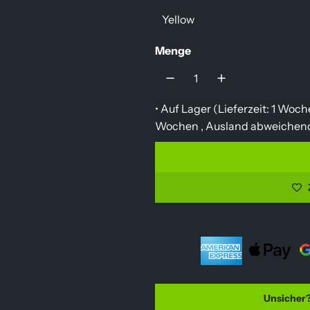
u
Yellow
l
Menge
ä
r
e
• Auf Lager (Lieferzeit: 1 Woc
Wochen ,
Ausland abweichen
r
P
r
e
i
s
Unsicher?